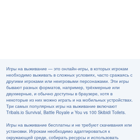
Игры на выживание — это онлайн-игры, в которых игрокам
необходимо выживать в сложных условиях, часто сражаясь с
другими игроками или неигровыми персонажами. Эти игры
бывают разных форматов, например, трёхмерные или
двухмерные, и обычно доступны в браузере, хотя в
некоторые из них можно играть и на мобильных устройствах.
Три самых популярных игры на выживание включают
Tribals.io Survival, Battle Royale и You vs 100 Skibidi Toilets.
Игры на выживание бесплатны и не требуют скачивания или
установки. Игрокам необходимо адаптироваться к
окружающей среде, собирать ресурсы и использовать