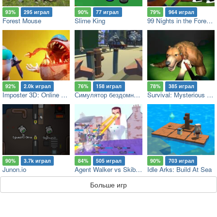
93%
295 играл
90%
77 играл
79%
964 играл
Forest Mouse
Slime King
99 Nights in the Forest - Roblox
92%
2.0k играл
76%
158 играл
78%
385 играл
Imposter 3D: Online Horror
Симулятор бездомного
Survival: Mysterious Forest
90%
3.7k играл
84%
505 играл
90%
703 играл
Junon.io
Agent Walker vs Skibidi Toilets
Idle Arks: Build At Sea
Больше игр