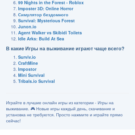
99 Nights in the Forest - Roblox
Imposter 3D: Online Horror
Симулятор бездомного
Survival: Mysterious Forest
Junon.io
Agent Walker vs Skibidi Toilets
Idle Arks: Build At Sea
В какие Игры на выживание играют чаще всего?
Surviv.io
CraftMine
Impostor
Mini Survival
Tribals.io Survival
Играйте в лучшие онлайн игры из категории - Игры на
выживание. 🎮 Новые игры каждый день, скачивание и
установка не требуются. Просто нажмите и играйте прямо
сейчас!