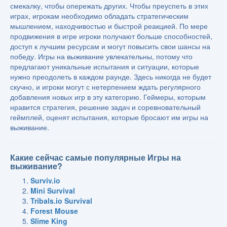
смекалку, чтобы опережать других. Чтобы преуспеть в этих
играх, игрокам необходимо обладать стратегическим
мышлением, находчивостью и быстрой реакцией. По мере
продвижения в игре игроки получают больше способностей,
доступ к лучшим ресурсам и могут повысить свои шансы на
победу. Игры на выживание увлекательны, потому что
предлагают уникальные испытания и ситуации, которые
нужно преодолеть в каждом раунде. Здесь никогда не будет
скучно, и игроки могут с нетерпением ждать регулярного
добавления новых игр в эту категорию. Геймеры, которым
нравится стратегия, решение задач и соревновательный
геймплей, оценят испытания, которые бросают им игры на
выживание.
Какие сейчас самые популярные Игры на
выживание?
Surviv.io
Mini Survival
Tribals.io Survival
Forest Mouse
Slime King