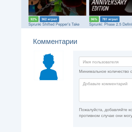
92%
362 играл
96%
781 играл
Sprunki Megaswap (Footlong's Take)
Sprunki Shifted Pepper’s Take
Комментарии
Минимальное количество с
Пожалуйста, добавляйте ко
противном случае они могу