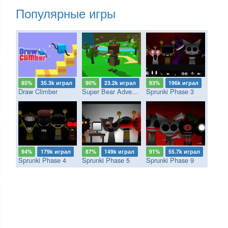
Популярные игры
85%
35.3k играл
90%
23.2k играл
93%
196k играл
Draw Climber
Super Bear Adventure
Sprunki Phase 3
94%
179k играл
87%
149k играл
91%
55.7k играл
Sprunki Phase 4
Sprunki Phase 5
Sprunki Phase 9