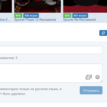
95%
830 играл
92%
641 играл
Sprunki: Phase 2.5 Definitive Edition
Sprunki Phase 12 Remastered
Sprunki Re-Remastered
имволов: 3
😄
мментарии только на русском языке, в
Отправить
т быть удалены.