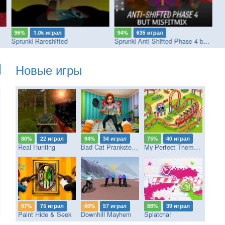
96%
1.0k играл
94%
635 играл
8
Sprunki Rareshifted
Sprunki Anti-Shifted Phase 4 but MisfitMIX
Новые игры
80%
22 играл
94%
34 играл
75%
40 играл
Real Hunting
Bad Cat Prankster - Mom’s Return
My Perfect Theme Park
67%
75 играл
60%
57 играл
88%
39 играл
Paint Hide & Seek
Downhill Mayhem
Splatcha!