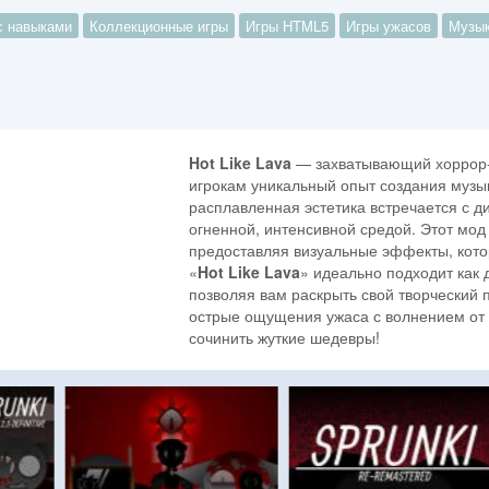
с навыками
Коллекционные игры
Игры HTML5
Игры ужасов
Музык
Hot Like Lava
— захватывающий хоррор-п
игрокам уникальный опыт создания музык
расплавленная эстетика встречается с 
огненной, интенсивной средой. Этот мо
предоставляя визуальные эффекты, кото
«
Hot Like Lava
» идеально подходит как 
позволяя вам раскрыть свой творческий
острые ощущения ужаса с волнением от 
сочинить жуткие шедевры!