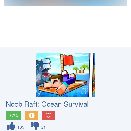
Noob Raft: Ocean Survival
87%
135
21