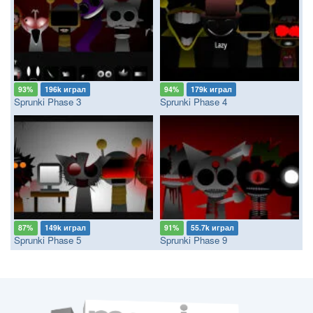
93%
196k играл
94%
179k играл
Sprunki Phase 3
Sprunki Phase 4
87%
149k играл
91%
55.7k играл
Sprunki Phase 5
Sprunki Phase 9