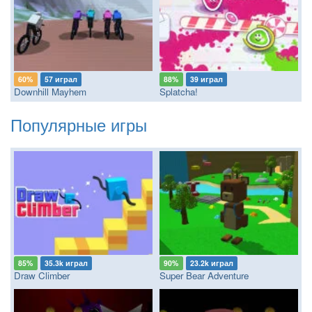
60%
57 играл
88%
39 играл
Downhill Mayhem
Splatcha!
Популярные игры
85%
35.3k играл
90%
23.2k играл
Draw Climber
Super Bear Adventure