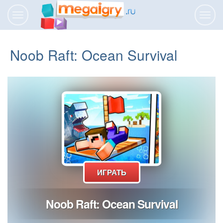
Переключить
Пере
навигацию
нави
Noob Raft: Ocean Survival