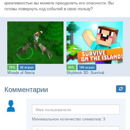
креативностью вы можете преодолеть его опасности. Вы
готовы повернуть ход событий в свою пользу?
76%
56 играл
85%
195 играл
7
Woods of Nevia
Skyblock 3D: Survival
Su
Комментарии
Минимальное количество символов: 3