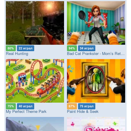
80%
22 играл
94%
34 играл
Real Hunting
Bad Cat Prankster - Mom’s Return
75%
40 играл
67%
75 играл
My Perfect Theme Park
Paint Hide & Seek