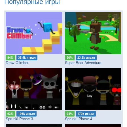
Популярные игры
84%
35.5k играл
90%
23.3k играл
Draw Climber
Super Bear Adventure
93%
196k играл
94%
179k играл
Sprunki Phase 3
Sprunki Phase 4