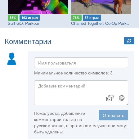
83%
163 играл
76%
57 играл
9
Surf GO: Parkour
Chained Together: Co-Op Parkour
Es
Комментарии
Минимальное количество символов: 3
😄
Пожалуйста, добавляйте
Отправить
комментарии только на
русском языке, в противном случае они могут
быть удалены.