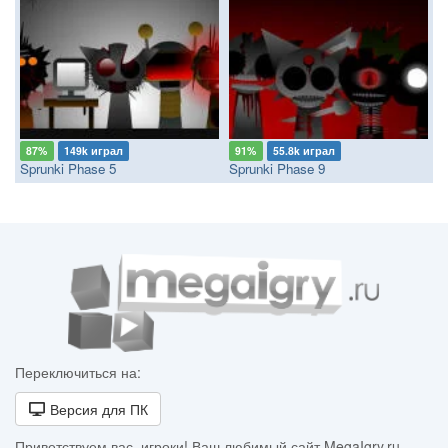
87%
149k играл
91%
55.8k играл
Sprunki Phase 5
Sprunki Phase 9
Переключиться на:
Версия для ПК
Приветствуем вас, игроки! Ваш любимый сайт MegaIgry.ru