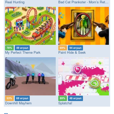
Real Hunting
Bad Cat Prankster - Mom’s Return
78%
49 играл
69%
94 играл
My Perfect Theme Park
Paint Hide & Seek
53%
69 играл
89%
48 играл
Downhill Mayhem
Splatcha!