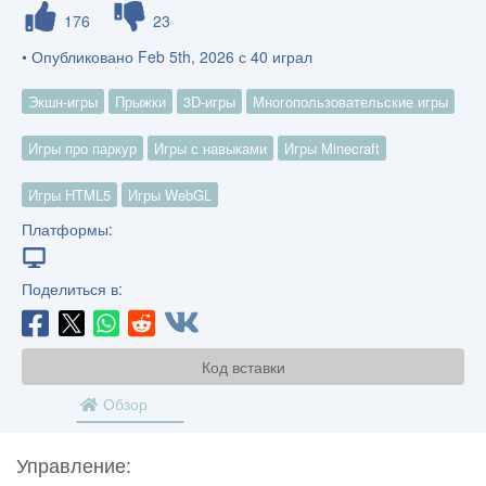
176
23
• Опубликовано Feb 5th, 2026 с 40 играл
Экшн-игры
Прыжки
3D-игры
Многопользовательские игры
Игры про паркур
Игры с навыками
Игры Minecraft
Игры HTML5
Игры WebGL
Платформы:
Поделиться в:
Код вставки
Обзор
Управление: