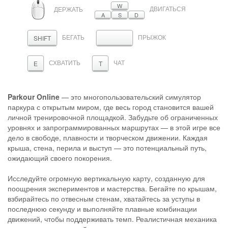
МЫШЬ
W
ДВИГАТЬСЯ
ДЕРЖАТЬ
A
S
D
БЕГАТЬ
ПРЫЖОК
ПРОБЕЛ
SHIFT
СХВАТИТЬ
ЧАТ
E
T
Parkour Online
— это многопользовательский симулятор
паркура с открытым миром, где весь город становится вашей
личной тренировочной площадкой. Забудьте об ограниченных
уровнях и запрограммированных маршрутах — в этой игре все
дело в свободе, плавности и творческом движении. Каждая
крыша, стена, перила и выступ — это потенциальный путь,
ожидающий своего покорения.
Исследуйте огромную вертикальную карту, созданную для
поощрения экспериментов и мастерства. Бегайте по крышам,
взбирайтесь по отвесным стенам, хватайтесь за уступы в
последнюю секунду и выполняйте плавные комбинации
движений, чтобы поддерживать темп. Реалистичная механика