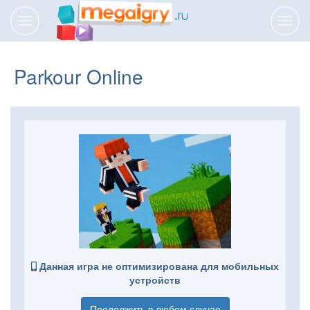
Переключить
Пере
навигацию
нави
Parkour Online
Данная игра не оптимизирована для мобильных
устройств
Продолжить в любом случае