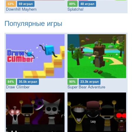
53%
69 играл
89%
48 играл
Downhill Mayhem
Splatcha!
Популярные игры
84%
35.5k играл
90%
23.3k играл
Draw Climber
Super Bear Adventure