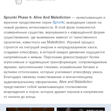
Sprunki Phase 9: Alive And Malediction
— захватывающее и
мрачное продолжение серии
Sprunki
, выводящее серию на
новый уровень интенсивности. В этой фазе появляются
осквернённые существа, вернувшиеся к извращённой форме
существования, где выживание зависит от таинственного
проклятия, известного как Malediction. Игровой процесс
строится на гнетущей энергии и непредсказуемом хаосе,
создавая атмосферу, в которой каждое движение ощущается
напряжённым и живым. Персонажи демонстрируют более
агрессивные и чудовищные трансформации, сопровождаемые
звуками, заполненными глюками, искажёнными битами и
жуткими отголосками, которые усиливают атмосферу ужаса.
Благодаря свежему повествованию и впечатляющему
аудиовизуальному оформлению, Alive and Malediction
представляет собой захватывающее столкновение
возрождения и порчи, которое держит игроков в напряжении
от начала до конца.