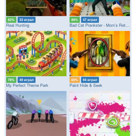
82%
33 играл
88%
47 играл
Real Hunting
Bad Cat Prankster - Mom’s Return
78%
49 играл
69%
94 играл
My Perfect Theme Park
Paint Hide & Seek