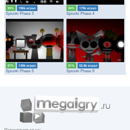
93%
196k играл
94%
179k играл
Sprunki Phase 3
Sprunki Phase 4
87%
149k играл
91%
55.8k играл
Sprunki Phase 5
Sprunki Phase 9
Переключиться на: