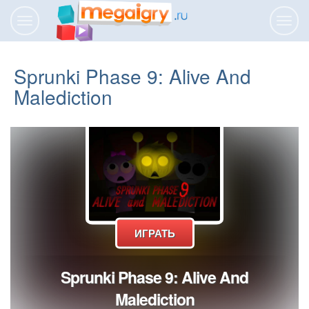
Переключить
Пере
навигацию
нави
Sprunki Phase 9: Alive And
Malediction