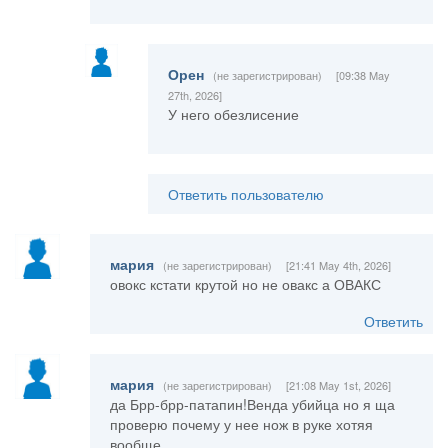
Орен
(не зарегистрирован)
[09:38 May
27th, 2026]
У него обезлисение
Ответить пользователю
мария
(не зарегистрирован)
[21:41 May 4th, 2026]
овокс кстати крутой но не овакс а ОВАКС
Ответить
мария
(не зарегистрирован)
[21:08 May 1st, 2026]
да Брр-брр-патапин!Венда убийца но я ща
проверю почему у нее нож в руке хотяя
вообще