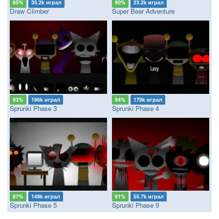
85%
35.2k играл
90%
23.2k играл
Draw Climber
Super Bear Adventure
93%
196k играл
94%
179k играл
Sprunki Phase 3
Sprunki Phase 4
87%
149k играл
91%
55.7k играл
Sprunki Phase 5
Sprunki Phase 9