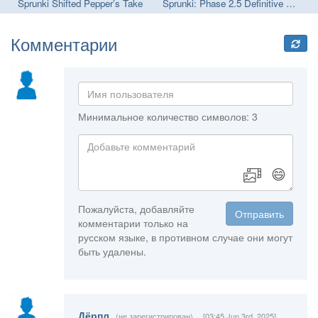
Sprunki Megaswap (Footlong's Take)
Sprunki Shifted Pepper’s Take
Sprunki: Phase 2.5 Definitive Edition
Sp
Комментарии
Минимальное количество символов: 3
😄
Пожалуйста, добавляйте
Отправить
комментарии только на
русском языке, в противном случае они могут
быть удалены.
Дёрпл
(не зарегистрирован)
[03:45 Jun 3rd, 2025]