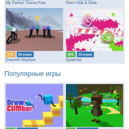
My Perfect Theme Park
Paint Hide & Seek
57%
50 играл
88%
34 играл
Downhill Mayhem
Splatcha!
Популярные игры