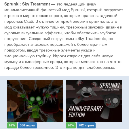
Sprunki: Sky Treatment
— это леденящий душу
минималистичный фанатский мод Sprunki, который погружает
игроков в мир оттенков серого, которым правит загадочный
персонаж Скай. В отличие от яркой энергии оригинала, этот
мод охватывает жуткую тишину, тревожный звуковой дизайн и
суровые визуальные эффекты, чтобы обеспечить глубокое
погружение. Созданный вокруг темы «Sky Treatment», он
преображает знакомых персонажей с более мрачным
поворотом, вводя тревожные элементы ужаса и
эмоциональную глубину. Игроки откроют для себя новую
музыку и атмосферные среды, которые меняют тон на что-то
гораздо более тревожное. Это игра не для слабонервных.
92%
366 играл
96%
782 играл
9