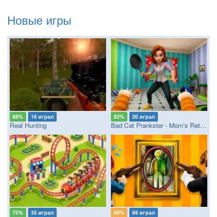
Новые игры
89%
16 играл
92%
20 играл
Real Hunting
Bad Cat Prankster - Mom’s Return
75%
35 играл
69%
69 играл