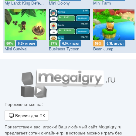
My Land: King Defender
Mini Colony
Mini Farm
80%
6.3k играл
77%
6.0k играл
59%
6.3k играл
Mini Survival
Business Tycoon
Bean Jump
Переключиться на:
Версия для ПК
Приветствуем вас, игроки! Ваш любимый сайт MegaIgry.ru
предлагает сотни онлайн-игр, в которые можно играть без