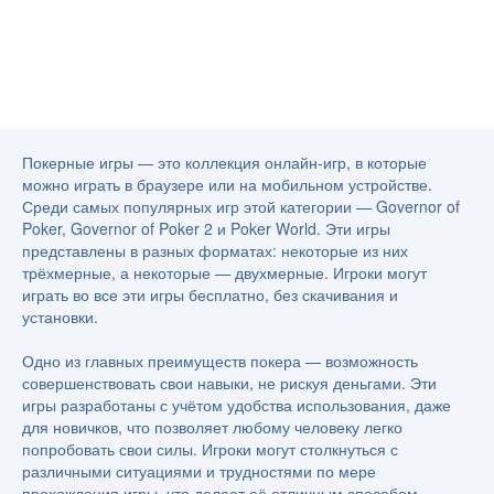
Покерные игры — это коллекция онлайн-игр, в которые
можно играть в браузере или на мобильном устройстве.
Среди самых популярных игр этой категории — Governor of
Poker, Governor of Poker 2 и Poker World. Эти игры
представлены в разных форматах: некоторые из них
трёхмерные, а некоторые — двухмерные. Игроки могут
играть во все эти игры бесплатно, без скачивания и
установки.
Одно из главных преимуществ покера — возможность
совершенствовать свои навыки, не рискуя деньгами. Эти
игры разработаны с учётом удобства использования, даже
для новичков, что позволяет любому человеку легко
попробовать свои силы. Игроки могут столкнуться с
различными ситуациями и трудностями по мере
прохождения игры, что делает её отличным способом